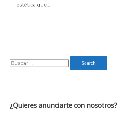
estética que…
B
u
s
c
a
¿Quieres anunciarte con nosotros?
r
p
o