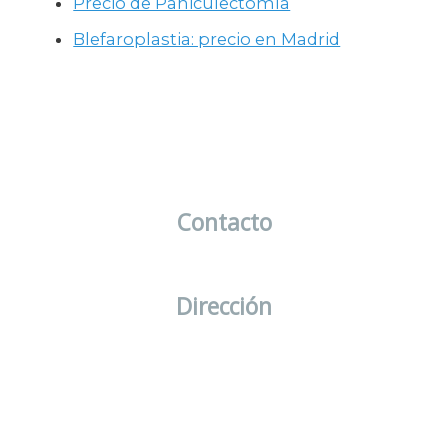
Precio de Paniculectomía
Blefaroplastia: precio en Madrid
Contacto
info@clinicasdermalia.com
Dirección
C/ Diego de León, 39.
Madrid 28006
¿Quieres anunciarte con