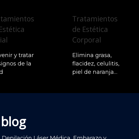
atamientos
Tratamientos
Estética
de Estética
ial
Corporal
enir y tratar
Elimina grasa,
signos de la
flacidez, celulitis,
d
piel de naranja…
 blog
al, Depilación Láser Médica, Embarazo y