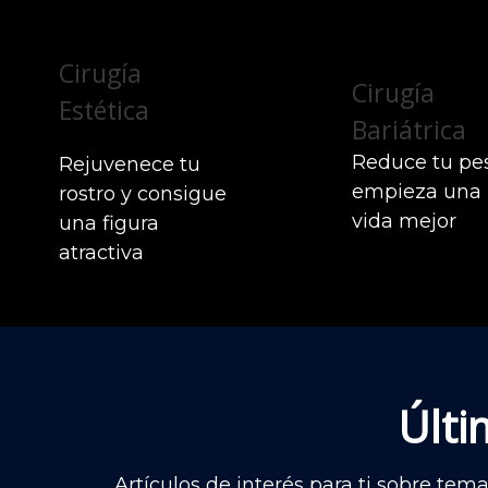
Cirugía
Cirugía
Estética
Bariátrica
Reduce tu pe
Rejuvenece tu
empieza una
rostro y consigue
vida mejor
una figura
atractiva
Últi
Artículos de interés para ti sobre tem