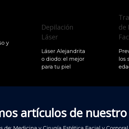
Tr
Depilación
de 
Láser
Fac
so y
Láser Alejandrita
Prev
o diodo: el mejor
los 
para tu piel
eda
mos artículos de nuestro
as de: Medicina y Cirugía Estética Facial y Corpor