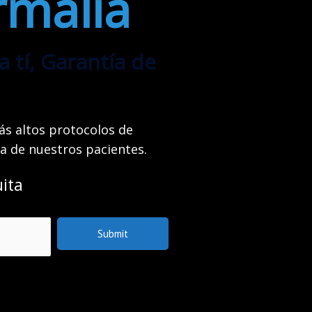
rmalia
tí, Garantía de
ás altos protocolos de
ca de nuestros pacientes.
ita
Submit