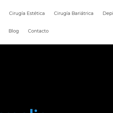
Cirugía Estética
Cirugía Bariátrica
Depi
Blog
Contacto