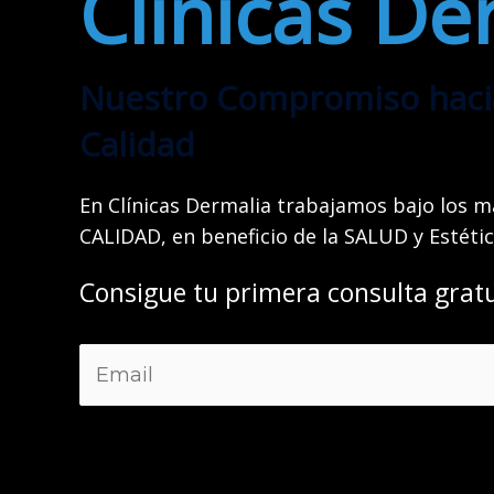
Clínicas De
Nuestro Compromiso hacia 
Calidad
En Clínicas Dermalia trabajamos bajo los m
CALIDAD, en beneficio de la SALUD y Estéti
Consigue tu primera consulta gratu
E
m
a
i
l