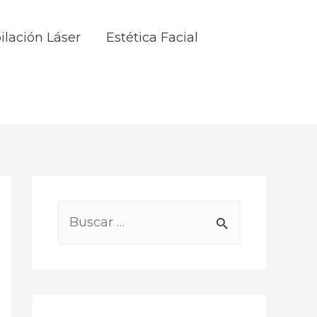
ilación Láser
Estética Facial
B
u
s
c
a