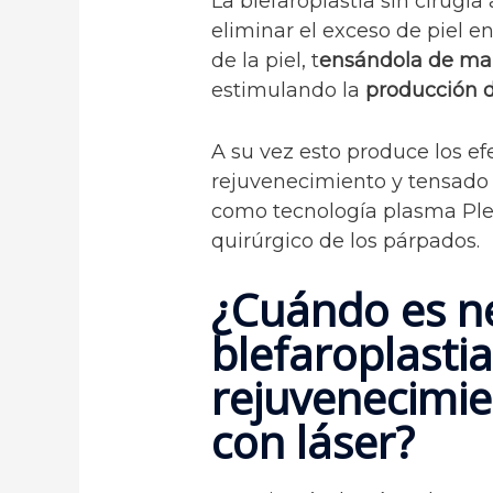
La blefaroplastia sin cirugí
eliminar el exceso de piel en
de la piel, t
ensándola de man
estimulando la
producción d
A su vez esto produce los efe
rejuvenecimiento y tensado 
como tecnología plasma Plex
quirúrgico de los párpados.
¿Cuándo es n
blefaroplastia
rejuvenecimi
con láser?