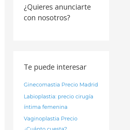
¿Quieres anunciarte
r
con nosotros?
p
o
r
:
Te puede interesar
Ginecomastia Precio Madrid
Labioplastia: precio cirugía
íntima femenina
Vaginoplastia Precio
¿Cuánto cuesta?