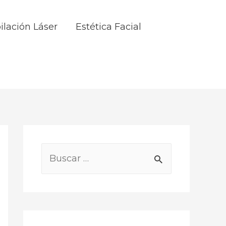
ilación Láser
Estética Facial
B
u
s
c
a