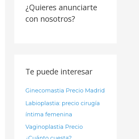
¿Quieres anunciarte
r
con nosotros?
p
o
r
:
Te puede interesar
Ginecomastia Precio Madrid
Labioplastia: precio cirugía
íntima femenina
Vaginoplastia Precio
¿Cuánto cuesta?