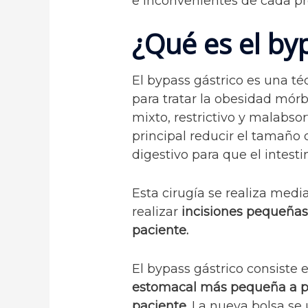
e inconvenientes de cada p
¿Qué es el by
El bypass gástrico es una téc
para tratar la obesidad mórb
mixto, restrictivo y malabso
principal reducir el tamaño 
digestivo para que el intest
Esta cirugía se realiza medi
realizar
incisiones pequeñas 
paciente.
El bypass gástrico consiste 
estomacal más pequeña a par
paciente.
La nueva bolsa se 