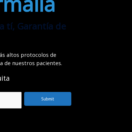
rmalia
tí, Garantía de
ás altos protocolos de
ca de nuestros pacientes.
ita
Submit