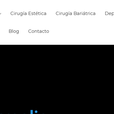
Cirugía Estética
Cirugía Bariátrica
Dep
Blog
Contacto