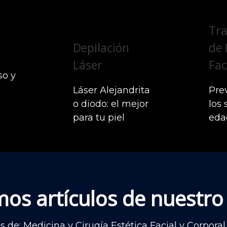
Tr
Depilación
de 
Láser
Fac
so y
Láser Alejandrita
Prev
o diodo: el mejor
los 
para tu piel
eda
mos artículos de nuestro
as de: Medicina y Cirugía Estética Facial y Corpor