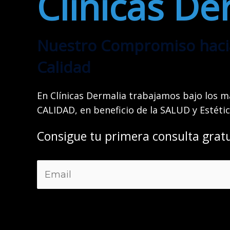
Clínicas De
Nuestro Compromiso hacia 
Calidad
En Clínicas Dermalia trabajamos bajo los m
CALIDAD, en beneficio de la SALUD y Estéti
Consigue tu primera consulta gratu
E
m
a
i
l