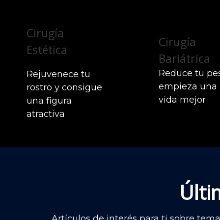
Cirugía
Cirugía
Estética
Bariátrica
Reduce tu pe
Rejuvenece tu
empieza una
rostro y consigue
vida mejor
una figura
atractiva
Últi
Artículos de interés para ti sobre tem