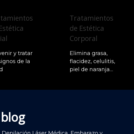
atamientos
Tratamientos
Estética
de Estética
ial
Corporal
enir y tratar
Elimina grasa,
signos de la
flacidez, celulitis,
d
piel de naranja…
 blog
al, Depilación Láser Médica, Embarazo y