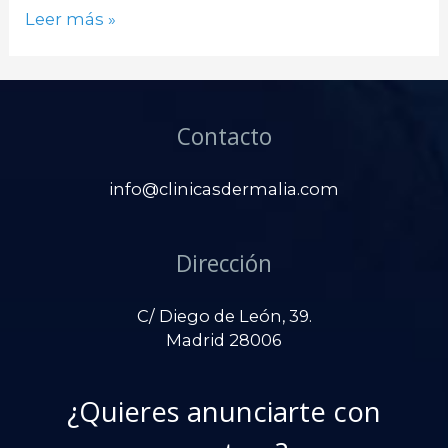
Lifting
Leer más »
de
cejas:
Precio
del
Contacto
levantamiento
de
cejas
info@clinicasdermalia.com
Dirección
C/ Diego de León, 39.
Madrid 28006
¿Quieres anunciarte con