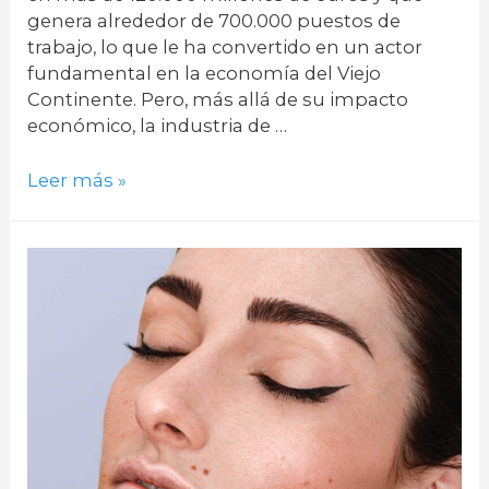
genera alrededor de 700.000 puestos de
trabajo, lo que le ha convertido en un actor
fundamental en la economía del Viejo
Continente. Pero, más allá de su impacto
económico, la industria de …
Requisitos
Leer más »
reglamentarios
para
la
traducción
de
productos
sanitarios