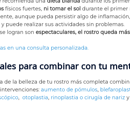
se recomienda una
dieta blanda
durante los primer
os
físicos fuertes,
ni tomar el sol
durante el primer
ente, aunque pueda persistir algo de inflamación,
, y puede realizar sus actividades sin problemas.
se logran son
espectaculares, el rostro queda más 
as en una consulta personalizada.
ciales para combinar con tu men
a de la belleza de tu rostro más completa combi
 intervenciones:
aumento de pómulos
,
blefaroplast
oscópico
,
otoplastia
,
rinoplastia o cirugía de nariz