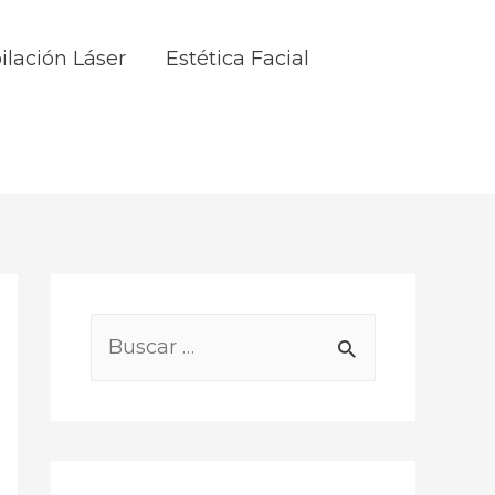
ilación Láser
Estética Facial
B
u
s
c
a