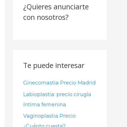
¿Quieres anunciarte
r
con nosotros?
p
o
r
:
Te puede interesar
Ginecomastia Precio Madrid
Labioplastia: precio cirugía
íntima femenina
Vaginoplastia Precio
¿Cuánto cuesta?