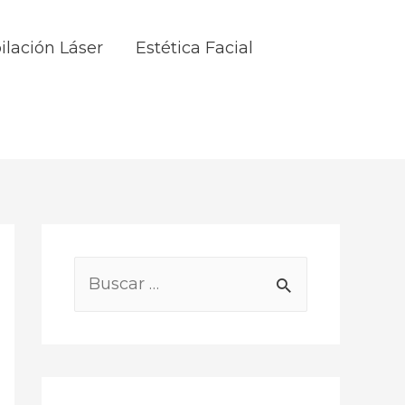
ilación Láser
Estética Facial
B
u
s
c
a