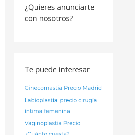
¿Quieres anunciarte
r
con nosotros?
p
o
r
:
Te puede interesar
Ginecomastia Precio Madrid
Labioplastia: precio cirugía
íntima femenina
Vaginoplastia Precio
¿Cuánto cuesta?