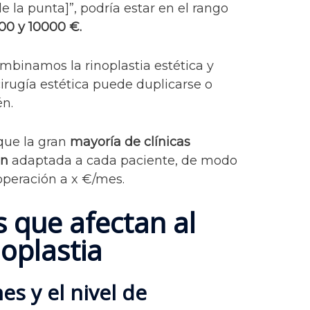
e la punta]”, podría estar en el rango
00 y 10000 €.
mbinamos la rinoplastia estética y
cirugía estética puede duplicarse o
én.
que la gran
mayoría de clínicas
ón
adaptada a cada paciente, de modo
operación a x €/mes.
s que afectan al
noplastia
nes y el nivel de