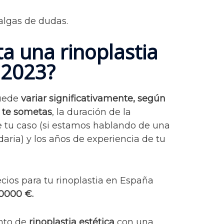
algas de dudas.
a una rinoplastia
 2023?
puede
variar significativamente, según
e te sometas
, la duración de la
e tu caso (si estamos hablando de una
daria) y los años de experiencia de tu
cios para tu rinoplastia en España
0000 €.
nto de
rinoplastia estética
con una