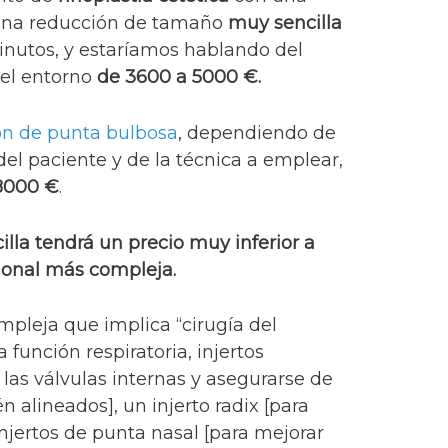
 una reducción de tamaño
muy sencilla
minutos, y estaríamos hablando del
 el entorno
de 3600 a 5000 €.
ón de punta bulbosa
, dependiendo de
l del paciente y de la técnica a emplear,
8000 €
.
cilla tendrá un precio muy inferior a
ional más compleja.
mpleja que implica “cirugía del
 función respiratoria, injertos
las válvulas internas y asegurarse de
én alineados], un injerto radix [para
njertos de punta nasal [para mejorar